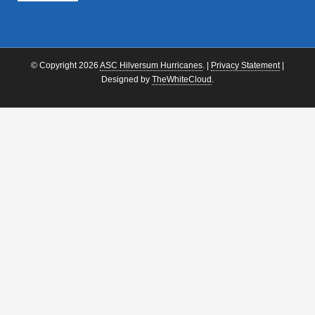
© Copyright 2026
ASC Hilversum Hurricanes
. |
Privacy Statement
|
Designed by
TheWhiteCloud
.