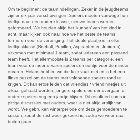
Om te beginnen: de teamindelingen. Zeker in de jeugdteams
zijn er elk jaar verschuivingen. Spelers moeten vanwege hun
leeftijd naar een andere klasse, nieuwe teams worden
geformeerd. We houden altijd het ‘kunnen’ van het kind in
acht, maar kijken ook naar hoe we het beste de teams
formeren voor de vereniging. Het ideale plaatje is in elke
leeftijdsklasse (Beeball, Pupillen, Aspiranten en Junioren)
uitkomen met minimaal 1 team, zodat iedereen een passend
team heeft. Het allermooiste is 2 teams per categorie, een
team voor de meer ervaren spelers en eentje voor de minder
ervaren. Helaas hebben we die luxe vaak niet en is het een
flinke puzzel om de teams met voldoende spelers rond te
krijgen. Dit kan ertoe leiden dat vriendjes / vriendinnetjes uit
elkaar gehaald worden, jongere spelers eerder overgaan of
oudere spelers nog een jaartje blijven. Dit resulteert soms in
pittige discussies met ouders, waar je niet altijd vrolijk van
wordt. We gebruiken winterperiode om deze gemoederen te
sussen, zodat de rust weer gekeerd is, zodra we weer naar
buiten gaan.