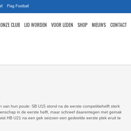
ll
Flag Football
ONZE CLUB
LID WORDEN
VOOR LEDEN
SHOP
NIEUWS
CONTACT
1
van hun poule: SB U15 stond na de eerste competitiehelft sterk
enschap in de eerste helft, maar schreef daarentegen met gemak
wist HB U21 na een gek seizoen een gedeelde eerste plek eruit te