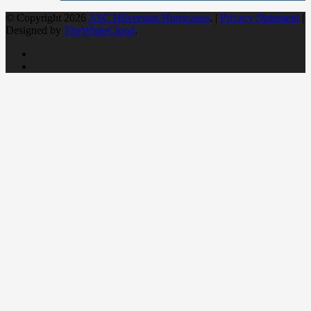
© Copyright 2026
ASC Hilversum Hurricanes
. |
Privacy Statement
|
Designed by
TheWhiteCloud
.