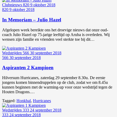
Clubnieuws
820
9 oktober 2018
820
9 oktober 2018
In Memoriam – Julio Hazel
Afgelopen week bereikte ons het droevige nieuws dat onze oud-
coach Julio Hazel op 75-jarige leeftijd op Aruba is overleden. Wij
wensen zijn familie en vrienden veel sterkte toe bij dit…
Wedstrijden
566
30 september 2018
566
30 september 2018
Aspiranten 2 Kampioen
Hilversum Hurricanes, zaterdag 29 september 8.30u. De eerste
jongens komen binnendruppelen op de club, zodat we om 8.45u
kunnen beginnen met de warming-up voor onze wedstrijd tegen de
Houten Dragons.…
Tagged:
Honkbal
,
Hurricanes
Wedstrijden
333
24 september 2018
333
24 september 2018