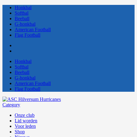
Honkbal
Softbal
Beeball
G-honkbal
American Football
Flag Football
Honkbal
Softbal
Beeball
G-honkbal
American Football
Flag Football
Category
Onze club
Lid worden
Voor leden
Shop