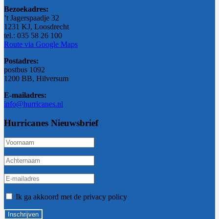
Bezoekadres:
’t Jagerspaadje 32
1231 KJ, Loosdrecht
tel.: 035 58 26 100
Route via Google Maps
Postadres:
postbus 1092
1200 BB, Hilversum
E-mailadres:
info@hurricanes.nl
Hurricanes Nieuwsbrief
Ik ga akkoord met de privacy policy