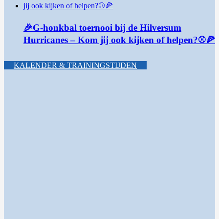
🎉G-honkbal toernooi bij de Hilversum
Hurricanes – Kom jij ook kijken of helpen?⚾🍕
KALENDER & TRAININGSTIJDEN