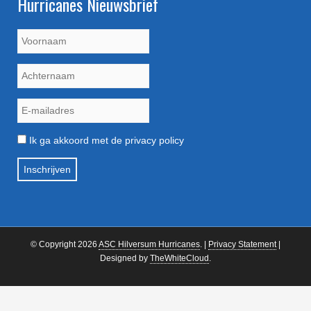
Hurricanes Nieuwsbrief
Ik ga akkoord met de privacy policy
© Copyright 2026
ASC Hilversum Hurricanes
. |
Privacy Statement
|
Designed by
TheWhiteCloud
.