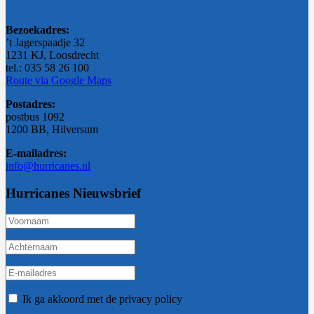
Bezoekadres:
’t Jagerspaadje 32
1231 KJ, Loosdrecht
tel.: 035 58 26 100
Route via Google Maps
Postadres:
postbus 1092
1200 BB, Hilversum
E-mailadres:
info@hurricanes.nl
Hurricanes Nieuwsbrief
Ik ga akkoord met de privacy policy