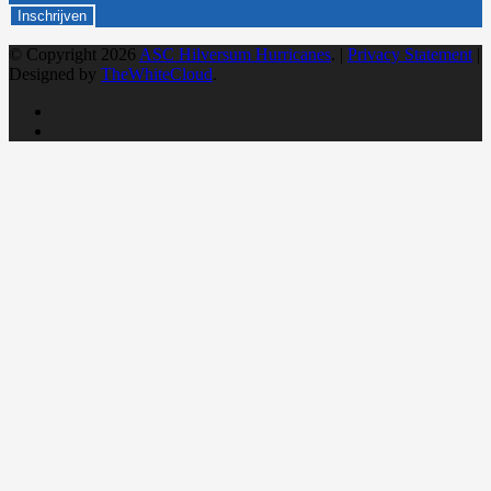
© Copyright 2026
ASC Hilversum Hurricanes
. |
Privacy Statement
|
Designed by
TheWhiteCloud
.