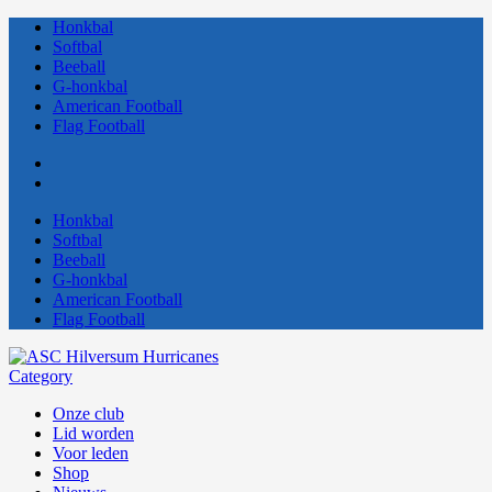
Honkbal
Softbal
Beeball
G-honkbal
American Football
Flag Football
Honkbal
Softbal
Beeball
G-honkbal
American Football
Flag Football
Category
Onze club
Lid worden
Voor leden
Shop