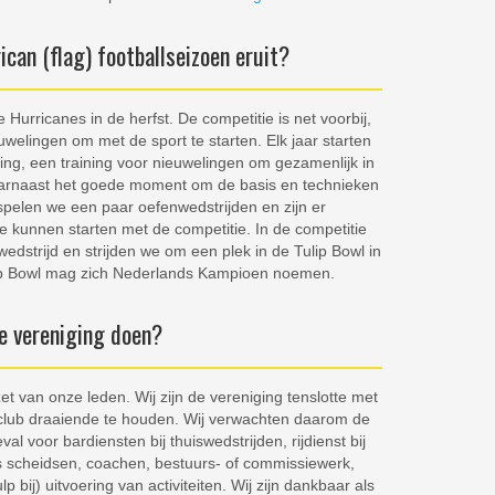
ican (flag) footballseizoen eruit?
e Hurricanes in de herfst. De competitie is net voorbij,
elingen om met de sport te starten. Elk jaar starten
ning, een training voor nieuwelingen om gezamenlijk in
daarnaast het goede moment om de basis en technieken
 spelen we een paar oefenwedstrijden en zijn er
te kunnen starten met de competitie. In de competitie
strijd en strijden we om een plek in de Tulip Bowl in
lip Bowl mag zich Nederlands Kampioen noemen.
e vereniging doen?
t van onze leden. Wij zijn de vereniging tenslotte met
club draaiende te houden. Wij verwachten daarom de
al voor bardiensten bij thuiswedstrijden, rijdienst bij
ls scheidsen, coachen, bestuurs- of commissiewerk,
bij) uitvoering van activiteiten. Wij zijn dankbaar als