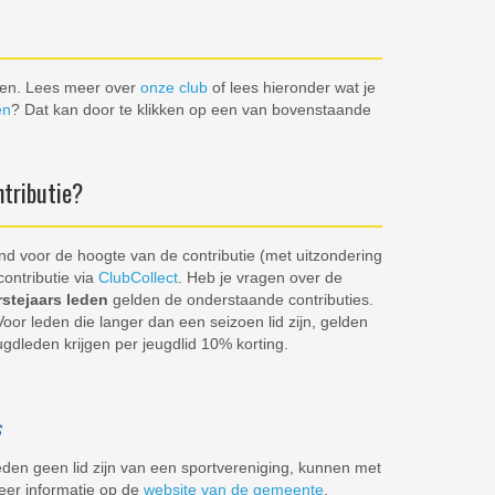
en. Lees meer over
onze club
of lees hieronder wat je
en
? Dat kan door te klikken op een van bovenstaande
ntributie?
lend voor de hoogte van de contributie (met uitzondering
ontributie via
ClubCollect
. Heb je vragen over de
rstejaars leden
gelden de onderstaande contributies.
 Voor leden die langer dan een seizoen lid zijn, gelden
gdleden krijgen per jeugdlid 10% korting.
s
eden geen lid zijn van een sportvereniging, kunnen met
eer informatie op de
website van de gemeente
.