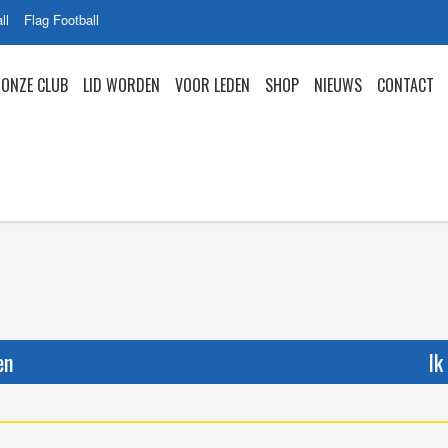
ll
Flag Football
ONZE CLUB
LID WORDEN
VOOR LEDEN
SHOP
NIEUWS
CONTACT
en
Ik