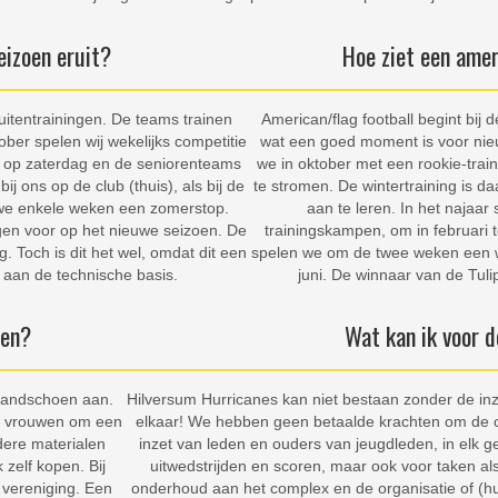
eizoen eruit?
Hoe ziet een amer
uitentrainingen. De teams trainen
American/flag football begint bij d
ober spelen wij wekelijks competitie
wat een goed moment is voor nieuw
l op zaterdag en de seniorenteams
we in oktober met een rookie-trai
j ons op de club (thuis), als bij de
te stromen. De wintertraining is 
 we enkele weken een zomerstop.
aan te leren. In het najaar
gen voor op het nieuwe seizoen. De
trainingskampen, om in februari 
g. Toch is dit het wel, omdat dit een
spelen we om de twee weken een wed
aan de technische basis.
juni. De winnaar van de Tu
den?
Wat kan ik voor d
 handschoen aan.
Hilversum Hurricanes kan niet bestaan zonder de inze
j vrouwen om een
elkaar! We hebben geen betaalde krachten om de 
dere materialen
inzet van leden en ouders van jeugdleden, in elk gev
zelf kopen. Bij
uitwedstrijden en scoren, maar ook voor taken a
e vereniging. Een
onderhoud aan het complex en de organisatie of (hulp 