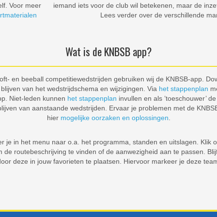
elf. Voor meer
iemand iets voor de club wil betekenen, maar de inzet
rtmaterialen
Lees verder over de verschillende man
Wat is de KNBSB app?
 soft- en beeball competitiewedstrijden gebruiken wij de KNBSB-app. D
 blijven van het wedstrijdschema en wijzigingen. Via
het stappenplan
me
app. Niet-leden kunnen
het stappenplan
invullen en als ’toeschouwer’ d
blijven van aanstaande wedstrijden. Ervaar je problemen met de KNBS
hier
mogelijke oorzaken en oplossingen
.
r je in het menu naar o.a. het programma, standen en uitslagen. Klik o
de routebeschrijving te vinden of de aanwezigheid aan te passen. Blij
or deze in jouw favorieten te plaatsen. Hiervoor markeer je deze tea