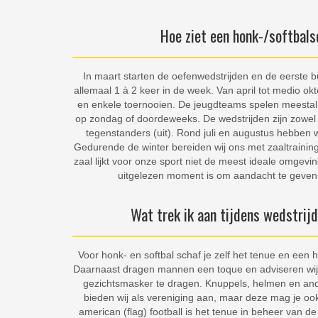
Hoe ziet een honk-/softbals
In maart starten de oefenwedstrijden en de eerste b
allemaal 1 à 2 keer in de week. Van april tot medio okt
en enkele toernooien. De jeugdteams spelen meesta
op zondag of doordeweeks. De wedstrijden zijn zowel bi
tegenstanders (uit). Rond juli en augustus hebben
Gedurende de winter bereiden wij ons met zaaltrainin
zaal lijkt voor onze sport niet de meest ideale omgevin
uitgelezen moment is om aandacht te geven 
Wat trek ik aan tijdens wedstrij
Voor honk- en softbal schaf je zelf het tenue en een
Daarnaast dragen mannen een toque en adviseren wi
gezichtsmasker te dragen. Knuppels, helmen en an
bieden wij als vereniging aan, maar deze mag je ook 
american (flag) football is het tenue in beheer van d