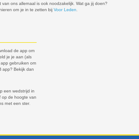
 van ons allemaal is ook noodzakelijk. Wat ga jij doen?
ieren om je in te zetten bij
Voor Leden
.
ownload de app om
ld je je aan (als
e app gebruiken om
B app? Bekijk dan
p een wedstrijd in
f op de hoogte van
ms met een ster.