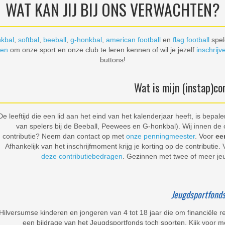
WAT KAN JIJ BIJ ONS VERWACHTEN?
kbal
,
softbal
,
beeball
,
g-honkbal
,
american football
en
flag football
spel
nen
om onze sport en onze club te leren kennen of wil je jezelf
inschrijv
buttons!
Wat is mijn (instap)co
De leeftijd die een lid aan het eind van het kalenderjaar heeft, is bepa
van spelers bij de Beeball, Peewees en G-honkbal). Wij innen de c
contributie? Neem dan contact op met
onze penningmeester
. Voor
ee
Afhankelijk van het inschrijfmoment krijg je korting op de contributie.
deze contributiebedragen
. Gezinnen met twee of meer jeu
Jeugdsportfond
Hilversumse kinderen en jongeren van 4 tot 18 jaar die om financiële r
een bijdrage van het Jeugdsportfonds toch sporten. Kijk voor m