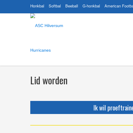
Honkbal
Softbal
Beeball
G-honkbal
American Footba
Lid worden
Ik wil proeftrain