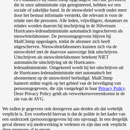
die in onze administratie zijn geregistreerd, hebben we een
sociale of zakelijke band. In de nieuwsbrief wordt onder meer
door het bestuur informatie verstrekt, die relevant is voor de
relatie met die personen. Alle leden, vrijwilligers, donateurs en
relaties worden daarom bij inschrijving in de Hilversum
Hurricanes-ledenadministratie automatisch ingeschreven als
nieuwbriefabonnee. De persoonsgegevens blijven bij
MailChimp opgeslagen, totdat de abonnee zich heeft
uitgeschreven. Nieuwsbriefabonnees kunnen zich via de
nieuwsbrief met de daarvoor aanwezige link uitschrijven.
Uitschrijven als nieuwsbriefabonnee betekent NIET
automatische uitschrijving uit de Hurricanes-
ledenadministratie. Omgekeerd wordt bij het uitschrijven uit
de Hurricanes-ledenadministratie niet automatisch het
abonnement op de nieuwsbrief beëindigd. MailChimp
hanteert strikte regels op het gebied van de beveiliging van
persoonsgegevens, die zijn vastgelegd in haar
Privacy Policy
.
Deze Privacy Policy geldt als verwerkersovereenkomst in de
zin van de AVG.
We zullen je gegevens ook doorgeven aan derden als dat wettelijk
verplicht is. Een voorbeeld hiervan is dat de politie in het kader van
een onderzoek (persoons)gegevens bij ons opvraagt. In een dergelijk
geval dienen wij medewerking te verlenen en zijn dan ook verplicht
deze gegevens af te geven.