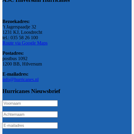
Bezoekadres:
’t Jagerspaadje 32
1231 KJ, Loosdrecht
tel.: 035 58 26 100
Route via Google Maps
Postadres:
postbus 1092
1200 BB, Hilversum
E-mailadres:
info@hurricanes.nl
Hurricanes Nieuwsbrief