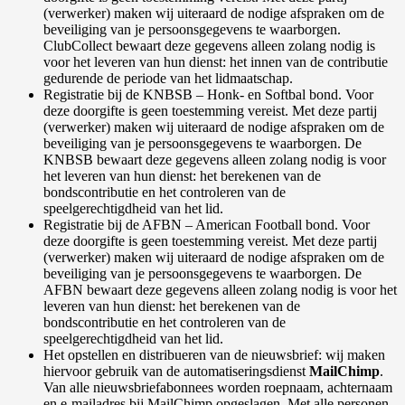
(verwerker) maken wij uiteraard de nodige afspraken om de
beveiliging van je persoonsgegevens te waarborgen.
ClubCollect bewaart deze gegevens alleen zolang nodig is
voor het leveren van hun dienst: het innen van de contributie
gedurende de periode van het lidmaatschap.
Registratie bij de KNBSB – Honk- en Softbal bond. Voor
deze doorgifte is geen toestemming vereist. Met deze partij
(verwerker) maken wij uiteraard de nodige afspraken om de
beveiliging van je persoonsgegevens te waarborgen. De
KNBSB bewaart deze gegevens alleen zolang nodig is voor
het leveren van hun dienst: het berekenen van de
bondscontributie en het controleren van de
speelgerechtigdheid van het lid.
Registratie bij de AFBN – American Football bond. Voor
deze doorgifte is geen toestemming vereist. Met deze partij
(verwerker) maken wij uiteraard de nodige afspraken om de
beveiliging van je persoonsgegevens te waarborgen. De
AFBN bewaart deze gegevens alleen zolang nodig is voor het
leveren van hun dienst: het berekenen van de
bondscontributie en het controleren van de
speelgerechtigdheid van het lid.
Het opstellen en distribueren van de nieuwsbrief: wij maken
hiervoor gebruik van de automatiseringsdienst
MailChimp
.
Van alle nieuwsbriefabonnees worden roepnaam, achternaam
en e-mailadres bij MailChimp opgeslagen. Met alle personen,