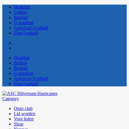
Honkbal
Softbal
Beeball
G-honkbal
American Football
Flag Football
Honkbal
Softbal
Beeball
G-honkbal
American Football
Flag Football
Category
Onze club
Lid worden
Voor leden
Shop