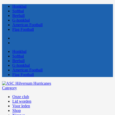
Honkbal
Softbal
Beeball
G-honkbal
American Football
Flag Football
Honkbal
Softbal
Beeball
G-honkbal
American Football
Flag Football
Category
Onze club
Lid worden
Voor leden
Shop