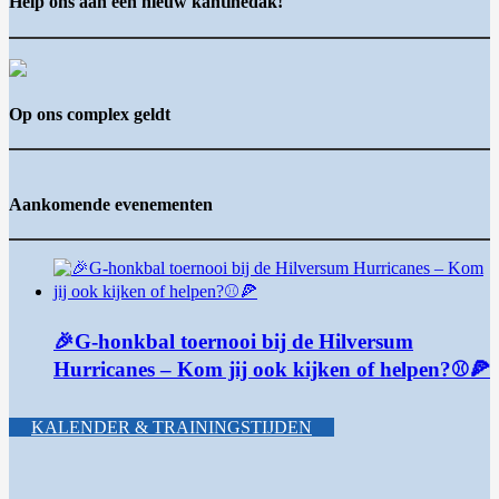
Help ons aan een nieuw kantinedak!
Op ons complex geldt
Aankomende evenementen
🎉G-honkbal toernooi bij de Hilversum
Hurricanes – Kom jij ook kijken of helpen?⚾🍕
KALENDER & TRAININGSTIJDEN