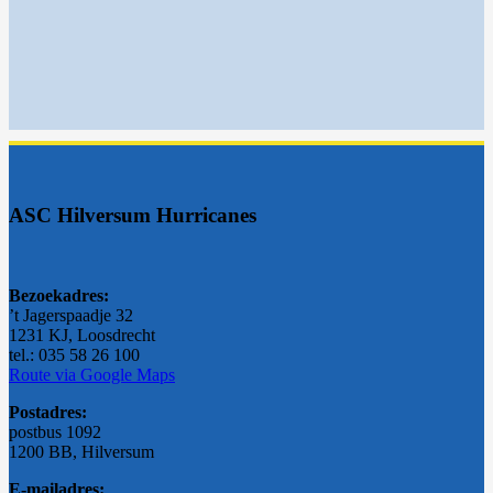
ASC Hilversum Hurricanes
Bezoekadres:
’t Jagerspaadje 32
1231 KJ, Loosdrecht
tel.: 035 58 26 100
Route via Google Maps
Postadres:
postbus 1092
1200 BB, Hilversum
E-mailadres: