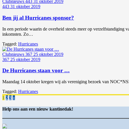
Clubnieuws
443
31 oktober 2019
443
31 oktober 2019
Ben jij al Hurricanes sponsor?
In een periode waarin de overheid steeds meer op verzelfstandiging v
inkomsten. Zo…
Tagged:
Hurricanes
Clubnieuws
367
25 oktober 2019
367
25 oktober 2019
De Hurricanes staan voor …
Maandag 14 oktober kregen wij als vereniging bezoek van NOC*NSF v
Tagged:
Hurricanes
1
2
3
»
Help ons aan een nieuw kantinedak!