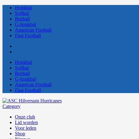
Honkbal
Softbal
Beeball
G-honkbal
American Football
Flag Football
Honkbal
Softbal
Beeball
G-honkbal
American Football
Flag Football
Category
Onze club
Lid worden
Voor leden
Shop