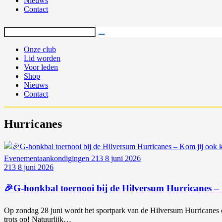
Nieuws
Contact
Onze club
Lid worden
Voor leden
Shop
Nieuws
Contact
Hurricanes
Evenementaankondigingen
213
8 juni 2026
213
8 juni 2026
🎉G-honkbal toernooi bij de Hilversum Hurricanes –
Op zondag 28 juni wordt het sportpark van de Hilversum Hurricanes om
trots op! Natuurlijk…