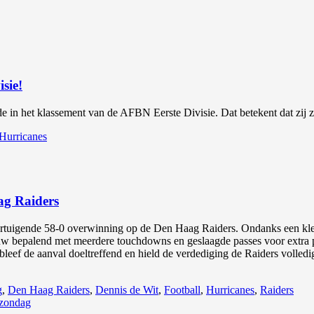
sie!
e in het klassement van de AFBN Eerste Divisie. Dat betekent dat zij 
Hurricanes
ag Raiders
ertuigende 58-0 overwinning op de Den Haag Raiders. Ondanks een klei
 bepalend met meerdere touchdowns en geslaagde passes voor extra pu
bleef de aanval doeltreffend en hield de verdediging de Raiders volle
g
,
Den Haag Raiders
,
Dennis de Wit
,
Football
,
Hurricanes
,
Raiders