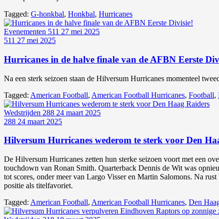
Tagged:
G-honkbal
,
Honkbal
,
Hurricanes
Evenementen
511
27 mei 2025
511
27 mei 2025
Hurricanes in de halve finale van de AFBN Eerste Divi
Na een sterk seizoen staan de Hilversum Hurricanes momenteel tweed
Tagged:
American Football
,
American Football Hurricanes
,
Football
,
Wedstrijden
288
24 maart 2025
288
24 maart 2025
Hilversum Hurricanes wederom te sterk voor Den Ha
De Hilversum Hurricanes zetten hun sterke seizoen voort met een ov
touchdown van Ronan Smith. Quarterback Dennis de Wit was opnieuw
tot scores, onder meer van Largo Visser en Martin Salomons. Na rust 
positie als titelfavoriet.
Tagged:
American Football
,
American Football Hurricanes
,
Den Haa