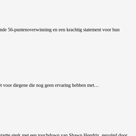
ende 56-puntenoverwinning en een krachtig statement voor hun
ezet voor diegene die nog geen ervaring hebben met…
startte sterk met een touchdown van Shawn Hendrix, gevolgd door