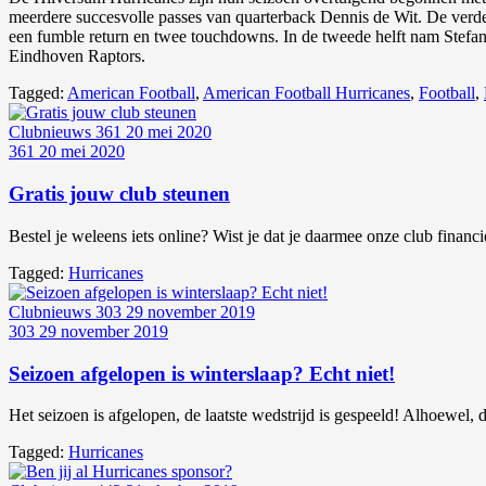
meerdere succesvolle passes van quarterback Dennis de Wit. De verded
een fumble return en twee touchdowns. In de tweede helft nam Stefan 
Eindhoven Raptors.
Tagged:
American Football
,
American Football Hurricanes
,
Football
,
Clubnieuws
361
20 mei 2020
361
20 mei 2020
Gratis jouw club steunen
Bestel je weleens iets online? Wist je dat je daarmee onze club financ
Tagged:
Hurricanes
Clubnieuws
303
29 november 2019
303
29 november 2019
Seizoen afgelopen is winterslaap? Echt niet!
Het seizoen is afgelopen, de laatste wedstrijd is gespeeld! Alhoewel, d
Tagged:
Hurricanes