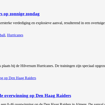
s op zonnige zondag
rsterke verdediging en explosieve aanval, resulterend in een overtuig
ball
,
Hurricanes
s plaats bij de Hilversum Hurricanes. De trainingen zijn speciaal opg
nde overwinning op Den Haag Raiders
 een 0-46 overwinning op de Den Haag Raiders in Almere. De aanval 