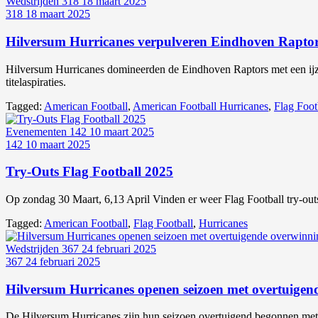
Wedstrijden
318
18 maart 2025
318
18 maart 2025
Hilversum Hurricanes verpulveren Eindhoven Raptor
Hilversum Hurricanes domineerden de Eindhoven Raptors met een ijze
titelaspiraties.
Tagged:
American Football
,
American Football Hurricanes
,
Flag Foot
Evenementen
142
10 maart 2025
142
10 maart 2025
Try-Outs Flag Football 2025
Op zondag 30 Maart, 6,13 April Vinden er weer Flag Football try-out
Tagged:
American Football
,
Flag Football
,
Hurricanes
Wedstrijden
367
24 februari 2025
367
24 februari 2025
Hilversum Hurricanes openen seizoen met overtuige
De Hilversum Hurricanes zijn hun seizoen overtuigend begonnen met